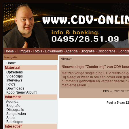
Home
·
Filmpjes
·
Foto's
·
Downloads
·
Agenda
·
Biografie
·
Discografie
·
Songt
Navigatie
Nieuws
Home
Nieuwe single "Zonder mij" van CDV bes
Materiaal
Optredens
Met zijn vorige single ging CDV reeds de ge
Videoclips
Hij slaagt er weer in om een cover een geh
Interviews
nummer is geworden en vergeet daarbij ni
Foto's
manier te raken ...
Downloads
CDV
op 28/07/202
Koop Nieuw Album!
Informatie
Agenda
Pagina 5 van 1
Biografie
Discografie
Songteksten
Shop
Boekingen
Interactief