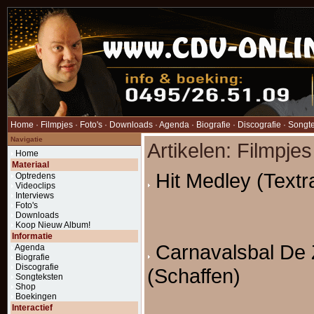
Home
·
Filmpjes
·
Foto's
·
Downloads
·
Agenda
·
Biografie
·
Discografie
·
Songt
Navigatie
Artikelen: Filmpje
Home
Materiaal
Hit Medley (Textr
Optredens
Videoclips
Interviews
Foto's
Downloads
Koop Nieuw Album!
Informatie
Carnavalsbal De 
Agenda
Biografie
Discografie
(Schaffen)
Songteksten
Shop
Boekingen
Interactief