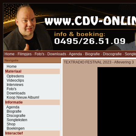
Home
·
Filmpjes
·
Foto's
·
Downloads
·
Agenda
·
Biografie
·
Discografie
·
Songt
Navigatie
TEXTRADIO FESTIVAL 2023 - Aflevering 3
Home
Materiaal
Optredens
Videoclips
Interviews
Foto's
Downloads
Koop Nieuw Album!
Informatie
Agenda
Biografie
Discografie
Songteksten
Shop
Boekingen
Interactief