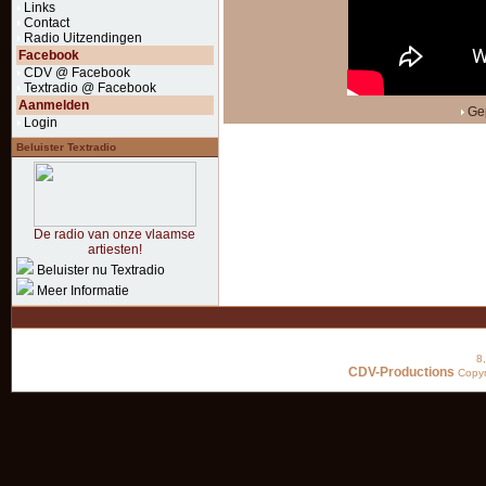
Links
Contact
Radio Uitzendingen
Facebook
CDV @ Facebook
Textradio @ Facebook
Aanmelden
Gep
Login
Beluister Textradio
De radio van onze vlaamse
artiesten!
Beluister nu Textradio
Meer Informatie
8
CDV-Productions
Copyr