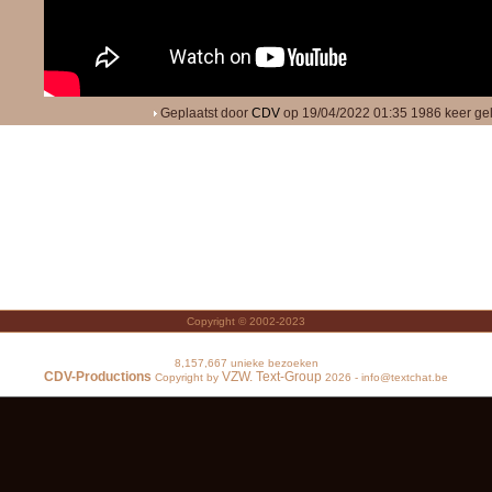
Geplaatst door
CDV
op 19/04/2022 01:35
1986 keer ge
Copyright © 2002-2023
8,157,667 unieke bezoeken
CDV-Productions
VZW. Text-Group
Copyright by
2026 - info@textchat.be