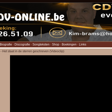
Biografie
·
Discografie
·
Songteksten
·
Shop
·
Boekingen
·
Links
- Het staat in de sterren geschreven (Videoclip)