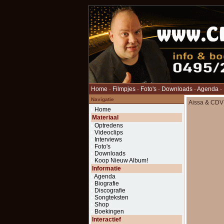
Home
·
Filmpjes
·
Foto's
·
Downloads
·
Agenda
·
Navigatie
Aissa & CDV 
Home
Materiaal
Optredens
Videoclips
Interviews
Foto's
Downloads
Koop Nieuw Album!
Informatie
Agenda
Biografie
Discografie
Songteksten
Shop
Boekingen
Interactief