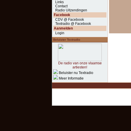
Links
Contact
Radio Uitzendingen
Facebook
CDV @ Facebook
Textradio @ Facebook
Aanmelden
Login
Beluister Textradio
De radio van onze vlaamse
artiesten!
Beluister nu Textradio
Meer Informatie